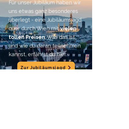
Für unser Jubiläum haben wir
uns etwas ganz besonderes
überlegt - eine Jubiläumsjagd
quer durch Wien mit
vielen
tollen Preisen
. Was das ist,
und wie du daran teilnehmen
kannst, erfährst du hier.
Zur Jubiläumsjagd
Deine
Abenteuer in
Wien